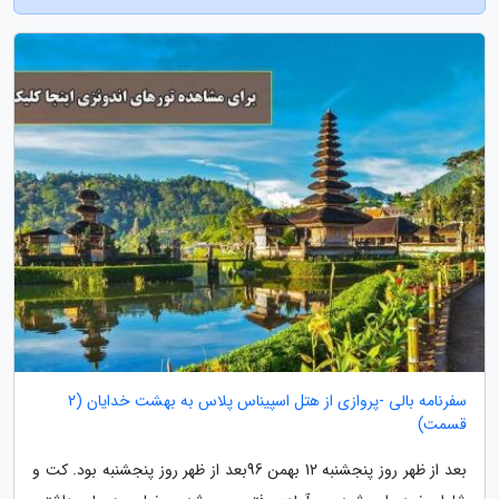
سفرنامه بالی -پروازی از هتل اسپیناس پلاس به بهشت خدایان (2
قسمت)
بعد از ظهر روز پنجشنبه 12 بهمن 96بعد از ظهر روز پنجشنبه بود. کت و