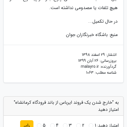
هیچ تلفات یا مصدومی نداشته است.
در حال تکمیل...
منبع: باشگاه خبرنگاران جوان
انتشار:
29 اسفند 1398
بروزرسانی:
26 آبان 1399
گردآورنده:
malayro.ir
شناسه مطلب: 1063
به "خارج شدن یک فروند ایرباس از باند فرودگاه کرمانشاه"
امتیاز دهید
امتیاز دهید:
1
2
3
4
5
رای