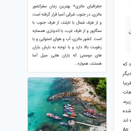
جغرافیای مالزی+ بهترین زمان سفرکشور
مالزی، در جنوب شرقی آسیا قرار گرفته است
و از طرف شمال با تایلند، از طرف جنوب با
سنگاپور و از طرف غرب، با اندونزی همسایه
است. کشور مالزی، آب و هوای استوایی و با
رطوبت بالا دارد و با توجه به بارش باران
های موسمی که باران هایی سیل آسا
هستند، همواره...
د که
یگر
. تقریبا
به اسکله نا دان (Na Dan) ساحل هات
یره،
شده
اند
ی بروید که شلوغی آن کمتر است، ساحل آئو تاب تیم (Ao Tub