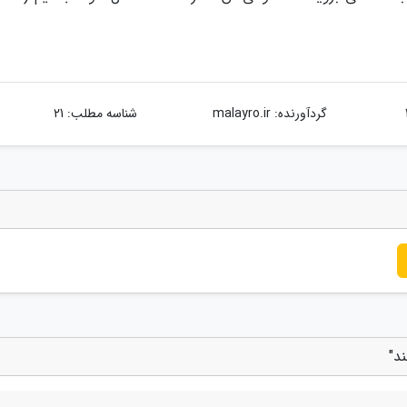
گردآورنده:
malayro.ir
شناسه مطلب: 21
د"