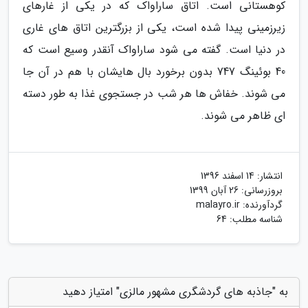
کوهستانی است. اتاق ساراواک که در یکی از غارهای
زیرزمینی پیدا شده است، یکی از بزرگترین اتاق های غاری
در دنیا است. گفته می شود ساراواک آنقدر وسیع است که
40 بوئینگ 747 بدون برخورد بال هایشان با هم در آن جا
می شوند. خفاش ها هر شب در جستجوی غذا به طور دسته
ای ظاهر می شوند.
انتشار:
14 اسفند 1396
بروزرسانی:
26 آبان 1399
گردآورنده:
malayro.ir
شناسه مطلب: 64
به "جاذبه های گردشگری مشهور مالزی" امتیاز دهید