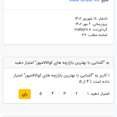
منبع:
kuala-lumpur.ws
انتشار:
18 شهریور 1402
بروزرسانی:
6 مهر 1402
گردآورنده:
malayro.ir
شناسه مطلب: 37
به "آشنایی با بهترین بازارچه های کوالالامپور" امتیاز دهید
1
کاربر به "
آشنایی با بهترین بازارچه های کوالالامپور
" امتیاز
داده است |
4
از 5
امتیاز دهید:
1
2
3
4
5
رای