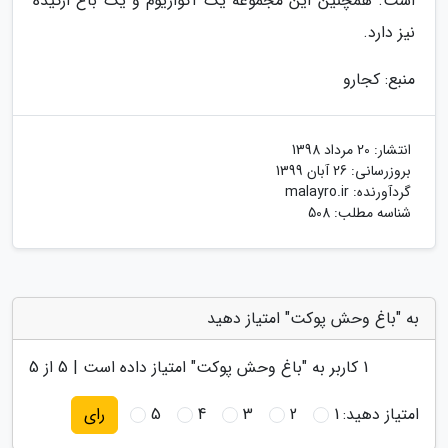
است. همچنین این مجموعه یک آکواریوم و یک باغ ارکیده
نیز دارد.
منبع: کجارو
انتشار:
20 مرداد 1398
بروزرسانی:
26 آبان 1399
گردآورنده:
malayro.ir
شناسه مطلب: 508
به "باغ وحش پوکت" امتیاز دهید
1
کاربر به "
باغ وحش پوکت
" امتیاز داده است |
5
از 5
امتیاز دهید:
1
2
3
4
5
رای