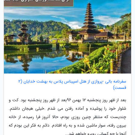
سفرنامه بالی -پروازی از هتل اسپیناس پلاس به بهشت خدایان (2
قسمت)
بعد از ظهر روز پنجشنبه 12 بهمن 96بعد از ظهر روز پنجشنبه بود. کت و
شلوار خود را پوشیده و آماده رفتن می شدم .خیلی هیجان داشتم.
چندیست که منتظر چنین روزی بودم، حالا آنروز فرا رسیده، از خانه
بیرون رفته، سوار ماشین شده و به راه افتادم. دائم به فکر این بودم که
آنجا با چه کسانی روبرو خواهم شد...