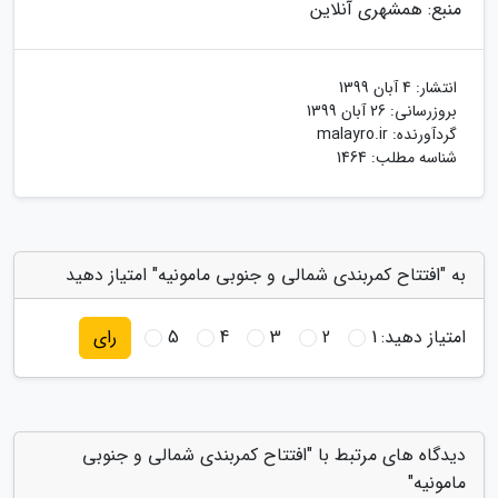
منبع: همشهری آنلاین
انتشار:
4 آبان 1399
بروزرسانی:
26 آبان 1399
گردآورنده:
malayro.ir
شناسه مطلب: 1464
به "افتتاح کمربندی شمالی و جنوبی مامونیه" امتیاز دهید
امتیاز دهید:
1
2
3
4
5
رای
دیدگاه های مرتبط با "افتتاح کمربندی شمالی و جنوبی
مامونیه"