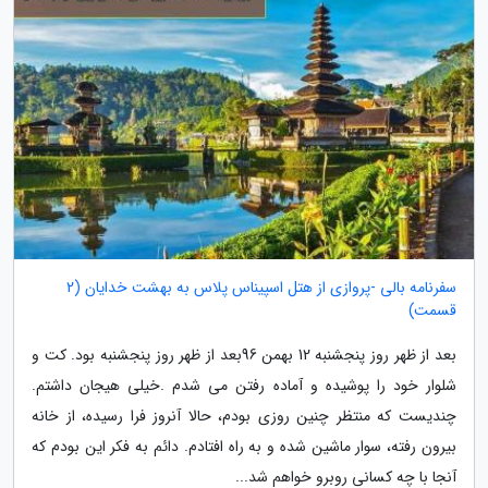
سفرنامه بالی -پروازی از هتل اسپیناس پلاس به بهشت خدایان (2
قسمت)
بعد از ظهر روز پنجشنبه 12 بهمن 96بعد از ظهر روز پنجشنبه بود. کت و
شلوار خود را پوشیده و آماده رفتن می شدم .خیلی هیجان داشتم.
چندیست که منتظر چنین روزی بودم، حالا آنروز فرا رسیده، از خانه
بیرون رفته، سوار ماشین شده و به راه افتادم. دائم به فکر این بودم که
آنجا با چه کسانی روبرو خواهم شد...