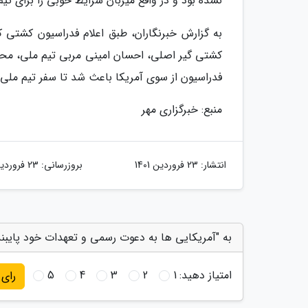
نشده بود و در واقع میزبان شرایط خوبی را برای تیم 
به گزارش خبرنگاران، طبق اعلام فدراسیون کشتی ک
کشتی گیر اصلی، احسان امینی مربی تیم ملی، مح
فدراسیون از سوی آمریکا باعث شد تا سفر تیم ملی 
منبع: خبرگزاری مهر
انتشار:
23 فروردین 1401
بروزرسانی:
23 فروردین 1401
به "آمریکایی ها به دعوت رسمی و تعهدات خود پایبند 
امتیاز دهید:
1
2
3
4
5
رای