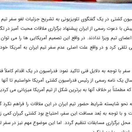
یون کشتی در یک گفتگوی تلویزیونی به تشریح جزئیات لغو سفر تیم 
پیش با دعوت رسمی از ایران پیشنهاد برگزاری ملاقات محبت آمیز در تگ
دند اما در نهایت دیدیم که به 6 نفر از اعضای تیم ویزا ندادند. در واقع این تصمیم آمریکایی ها را می تو
ی تلقی کرد و در واقع علت اصلی عدم سفر تیم ایران به آمریکا خود
فر با توجه به دلایل فنی تاکید نمود: فدراسیون در یک اقدام کاملاً ف
سال یک نامه رسمی از رئیس فدراسیون کشتی آمریکا خواستیم تا آنها ب
که مطمئناً بر خلاف آنها به برترین شکل از تیم آمریکا میزبانی می کردیم
به نحو شایسته شرایط حضور تیم ایران در این ملاقات را فراهم نکرد گ
و با توجه به بُعد مسافت این سفر، احتیاج بود کشتی گیران کمی زو
ا محل برگزاری مسابقات تنظیم گردد. اما این موضوع مهم نیز در سفر ل