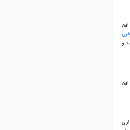
د از این
خری
د و
 این
ارای