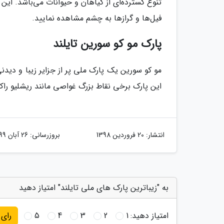
تنوع گسترده‌ای از گیاهان و حیوانات می‌باشد. ای
فیل‌ها و گرازها به چشم مشاهده نمایید.
پارک مو کو سورین تایلند
این پارک برخی نقاط بزرگ غواصی مانند ریشلیو ر
انتشار:
20 فروردین 1398
بروزرسانی:
26 آبان 1399
به "زیباترین پارک های ملی تایلند" امتیاز دهید
امتیاز دهید:
1
2
3
4
5
رای