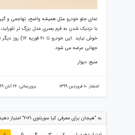
‬جهانی‭ ‬عرضه‭ ‬می شود‭. ‬
منبع: دیوار
انتشار:
10 فروردین 1399
بروزرسانی:
26 آبان 1399
به "هیجان برای معرفی کیا سورنتوی 2021" امتیاز دهید
امتیاز دهید:
1
2
3
4
5
رای