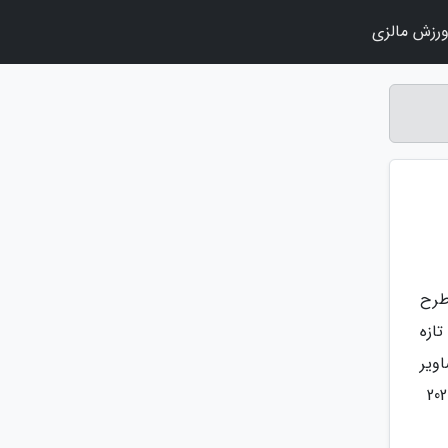
رزش مالزی
‬واضح‭ ‬ولی‭ ‬دیجیتالی‭ ‬را‭ ‬روی‭ ‬سایت‭ ‬خود‭ ‬بارگذاری‭ ‬کرد‭ ‬که‭ ‬تصویری‭ دقیق از آنچه احتمالا به زودی تحت عنوان سورنتو 2021