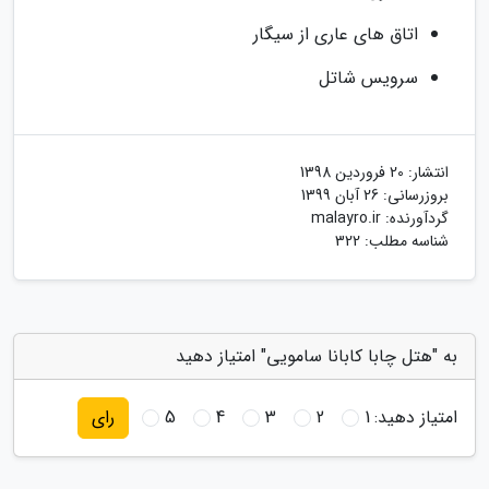
اتاق های عاری از سیگار
سرویس شاتل
انتشار:
20 فروردین 1398
بروزرسانی:
26 آبان 1399
گردآورنده:
malayro.ir
شناسه مطلب: 322
به "هتل چابا کابانا سامویی" امتیاز دهید
امتیاز دهید:
1
2
3
4
5
رای