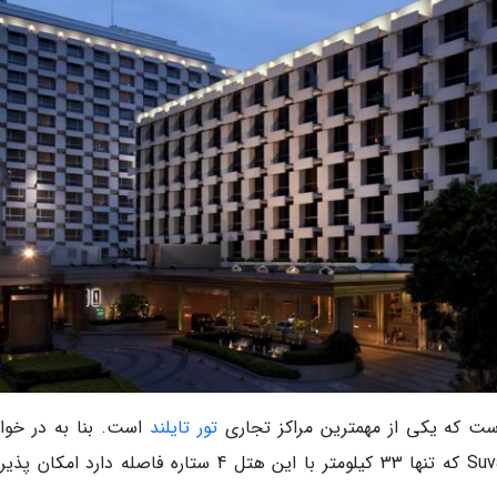
تور تایلند
است. بنا به در خو
مسافرین ترانسفر فرودگاهی به مقصد Suvarnabhumi که تنها 33 کیلومتر با این هتل 4 ستاره فاصله دارد 