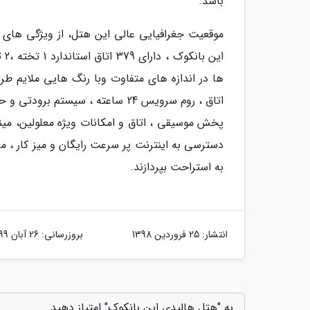
باشد.
موقعیت جغرافیایی عالی این هتل، از ویژگی های م
ای
ها در اندازه های متفاوت وبا رنگ هایی ملایم طرا
اتاق ، روم سرویس 24 ساعته ، سیست
پخش موسیقی ، اتاق و امکانات ویژه معلولین، مینی
دسترسی به اینترنت پر سرعت رایگان و میز کار ، می
به استراحت بپردازند.
انتشار:
25 فروردین 1398
بروزرسانی:
26 آبان 1399
به "هتل هالیدی این بانکوک" امتیاز دهید