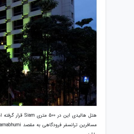
هتل هالیدی این در 500 متری Siam قرار گرفته است که یکی از مهمترین مراکز تجاری