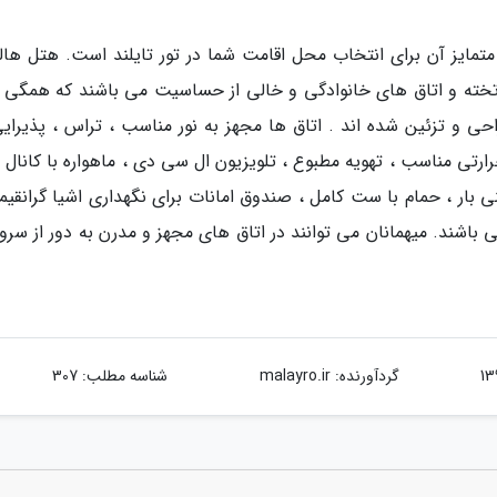
تمایز آن برای انتخاب محل اقامت شما در تور تایلند است. هتل هال
ن بانکوک ، دارای 379 اتاق استاندارد 1 تخته ،2 تخته و اتاق های خانوادگی و خالی از حساسیت می باشند که همگ
حی و تزئین شده اند . اتاق ها مجهز به نور مناسب ، تراس ، پذیرایی
م برودتی و حرارتی مناسب ، تهویه مطبوع ، تلویزیون ال سی دی ، ماهواره با کانال
 بار ، حمام با ست کامل ، صندوق امانات برای نگهداری اشیا گرانقیم
 باشند. میهمانان می توانند در اتاق های مجهز و مدرن به دور از سرو
گردآورنده:
malayro.ir
شناسه مطلب: 307