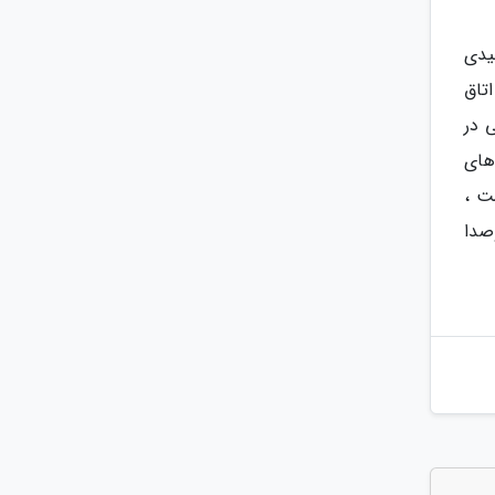
یدی
ی اتاق
 در
 های
ت ،
صدا