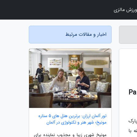
رزش مالزی
اخبار و مقالات مرتبط
مستردام اسپیخول | Park Inn
تور آلمان ارزان: برترین هتل های 5 ستاره
 پارک
مونیخ؛ شهر هنر و تکنولوژی در آلمان
Park Inn by Radisson Ams). این هتل تنها 20 دقیقه با
مونیخ شهری زیبا و مجذوب نماینده برای