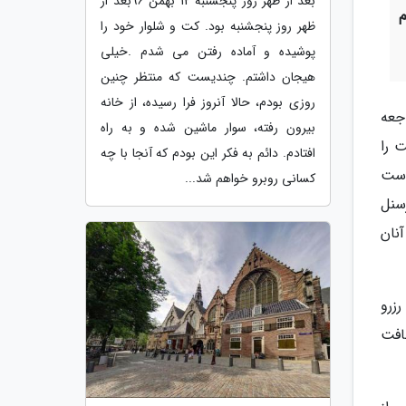
بعد از ظهر روز پنجشنبه 12 بهمن 96بعد از
ظهر روز پنجشنبه بود. کت و شلوار خود را
پوشیده و آماده رفتن می شدم .خیلی
هیجان داشتم. چندیست که منتظر چنین
روزی بودم، حالا آنروز فرا رسیده، از خانه
ل مراجعه
بیرون رفته، سوار ماشین شده و به راه
 را
افتادم. دائم به فکر این بودم که آنجا با چه
است
کسانی روبرو خواهم شد...
سنل
نان
رزرو
افت