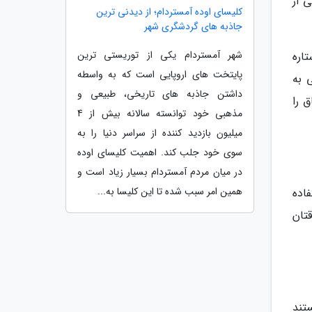
ی از
کلیسای اوده آمستردام؛ از دیدنی ترین
جاذبه های گردشگری شهر
شهر آمستردام یکی از توریستی ترین
است و برای آن فضای مخصوصی تعبیه نشده است. کلیه اتاق های این هتل 3 ستاره
پایتخت های اروپایی است که به واسطه
 به
داشتن جاذبه های تاریخی، طبیعی و
ر و برای خروج باید تا ساعت 12 ظهر اتاق را
مذهبی خود توانسته سالانه بیش از 4
میلیون بازدید کننده از سراسر دنیا را به
سوی خود جلب کند. اهمیت کلیسای اوده
در میان مردم آمستردام بسیار زیاد است و
همین امر سبب شده تا این کلیسا به...
فاده
تان
تند