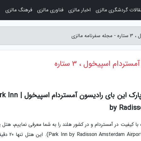
قالات گردشگری مالزی
اخبار مالزی
فناوری مالزی
فرهنگ مالزی
و
مالزی
دام اسپیخول ، 3 ستاره
به گزارش مجله سفرنامه مالزی، هتل پارک این بای رادیسون آ
by Radiss
 تا یکی از هتل های 3 ستاره البته با کیفیت در آمستردام و در کشور هلند را به شما معرفی نماییم، هتل
این بای رادیسون آمستردام اسپیخول (terdam Airport Schiphol