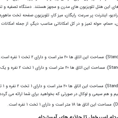
ق های این هتل تلویزیون های مدرن و مجهز هستند. دستگاه تصفیه و تن
ادیو، اینترنت پر سرعت رایگان، میز کار، تلویزیون صفحه تخت ماهوره 
، حوله تمیز و در کل امکاناتی مناسب دیگر، از جمله امکانات ا
اتاق های استاندارد توئین (Standard Twin Room): مساحت این اتاق ها 20 متر است 
اتاق های استاندارد تریپل ( Room
دام اسپیخول تا جاذبه های آمستردام