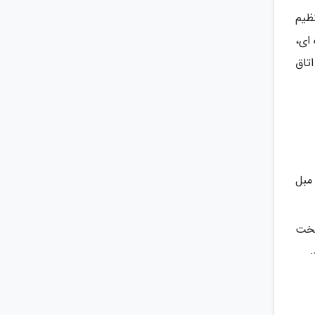
ظیم
ای،
تاق
و دارای 1 تخت 2 نفره و یک مبل
Standard Triple): مساحت این اتاق ها 20 متر است و دارای 1 تخت 2 نفره و 1 تخت