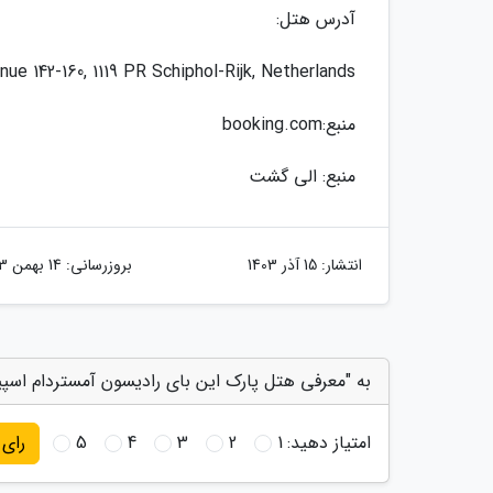
آدرس هتل:
ue 142-160, 1119 PR Schiphol-Rijk, Netherlands
منبع:booking.com
منبع: الی گشت
انتشار:
15 آذر 1403
بروزرسانی:
14 بهمن 1403
به "معرفی هتل پارک این بای رادیسون آمستردام اسپیخول ، 3 ستاره" ام
امتیاز دهید:
1
2
3
4
5
رای