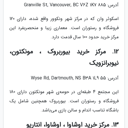
آدرس: 885 Granville St, Vancouver, BC V6Z 1K7
اسکوئر وان که در مرکز شهر ونکوور واقع شده، دارای 120
فروشگاه و رستوران است. معماری زیبا و منحصربفرد این
مرکز خرید حدود 100 سال قدمت دارد.
12. مرکز خرید بیوربروک ، مونکتون،
نیوبرانزویک
آدرس: 55 Wyse Rd, Dartmouth, NS B3A 1L9
این مجتمع 4 طبقه‌ای در حومه‌ی شهر مونکتون دارای 180
فروشگاه و رستوران است. بیوربروک همچنین شامل یک
باشگاه تناسب اندام و سالن بازی می‌باشد.
13. مرکز خرید اوشاوا ، اوشاوا، انتاریو