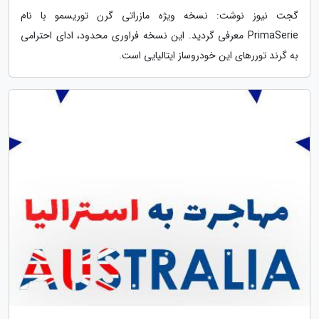
گجت نیوز نوشت: نسخه ویژه مازراتی گرن توریسمو با نام
PrimaSerie معرفی گردید. این نسخه فراوری محدود، ادای احترامی
به گرند توررهای این خودروساز ایتالیایی است.