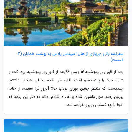
سفرنامه بالی -پروازی از هتل اسپیناس پلاس به بهشت خدایان (2
قسمت)
بعد از ظهر روز پنجشنبه 12 بهمن 96بعد از ظهر روز پنجشنبه بود. کت و
شلوار خود را پوشیده و آماده رفتن می شدم .خیلی هیجان داشتم.
چندیست که منتظر چنین روزی بودم، حالا آنروز فرا رسیده، از خانه
بیرون رفته، سوار ماشین شده و به راه افتادم. دائم به فکر این بودم که
آنجا با چه کسانی روبرو خواهم شد...