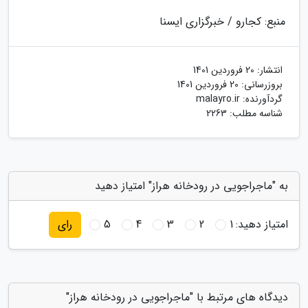
منبع: کجارو / خبرگزاری ایسنا
انتشار:
20 فروردین 1401
بروزرسانی:
20 فروردین 1401
گردآورنده:
malayro.ir
شناسه مطلب: 2263
به "ماجراجویی در رودخانه هراز" امتیاز دهید
امتیاز دهید:
1
2
3
4
5
رای
دیدگاه های مرتبط با "ماجراجویی در رودخانه هراز"