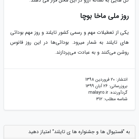
گل هایی به نشانه آرزو در این محل قرار می دهند.
روز ملی ماخا بوچا
یکی از تعطیلات مهم و رسمی کشور تایلند و روز مهم بودائی
های تایلند به شمار میرود. بودائی‌ها در این روز فانوس
روشن می‌کنند و به عبادت می‌پردازند.
انتشار:
20 فروردین 1398
بروزرسانی:
26 آبان 1399
گردآورنده:
malayro.ir
شناسه مطلب: 312
به "فستیوال ها و جشنواره ها ی تایلند" امتیاز دهید