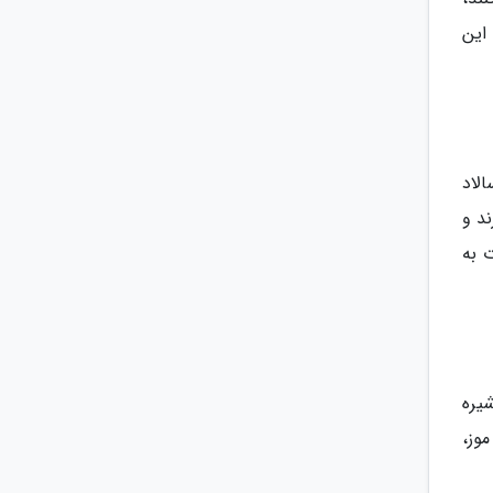
این
لاد
د و
 به
یره
وز،