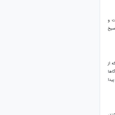
ت و
سیخ
 از
اها
یدا
ند،