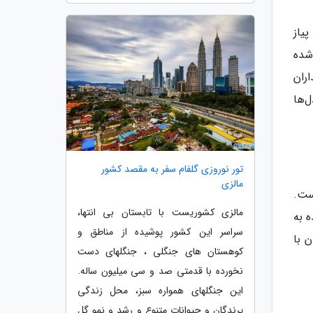
یاز
شده
ران
ل‌ها
تور نوروزی گلفام سفر به مقصد کشور
مالزی
ست.
مالزی کشوریست با تابستان بی انتها،
 به
سراسر این کشور پوشیده از مناطق و
 با
کوهستان های جنگلی ، جنگلهای دست
نخورده با قدمتی صد و سی میلیون ساله.
این جنگلهای همواره سبز، محل زندگی
پرندگان و حیوانات متنوع و رشد و نمو گل