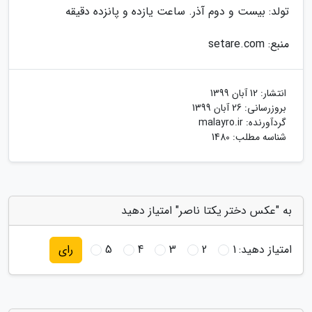
تولد: بیست و دوم آذر. ساعت یازده و پانزده دقیقه
منبع: setare.com
انتشار:
12 آبان 1399
بروزرسانی:
26 آبان 1399
گردآورنده:
malayro.ir
شناسه مطلب: 1480
به "عکس دختر یکتا ناصر" امتیاز دهید
امتیاز دهید:
1
2
3
4
5
رای