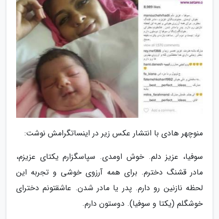
منوچهر هادی با انتشار عکس زیر در اینساتگرامش نوشت:
سوفیا، عزیز دلم. خوش اومدی. سپاسگزارم یکتای عزیزم،
مادر قشنگ دخترم. برای همه آرزوی خوشی و تجربه این
لحظه نازنین رو دارم. پدر یا مادر شدن. عاشقتونم دخترای
خوشگلم (یکتا و سوفیا). دوستون دارم.