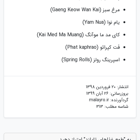
مرغ سبز (Gaeng Keow Wan Kai)
یام نوا (Yam Nua)
کای مد ما موآنگ (Kai Med Ma Muang)
فَت کپرائو (Phat kaphrao)
اسپرینگ رولز (Spring Rolls)
انتشار:
20 فروردین 1398
بروزرسانی:
26 آبان 1399
گردآورنده:
malayro.ir
شناسه مطلب: 313
به "طمع غذاهای تایلند" امتیاز دهید