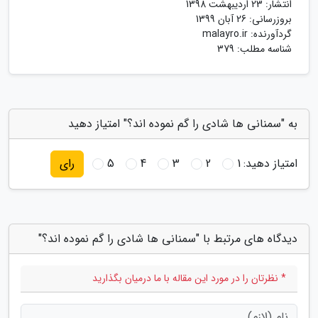
انتشار:
23 اردیبهشت 1398
بروزرسانی:
26 آبان 1399
گردآورنده:
malayro.ir
شناسه مطلب: 379
به "سمنانی ها شادی را گم نموده اند؟" امتیاز دهید
امتیاز دهید:
1
2
3
4
5
رای
دیدگاه های مرتبط با "سمنانی ها شادی را گم نموده اند؟"
* نظرتان را در مورد این مقاله با ما درمیان بگذارید