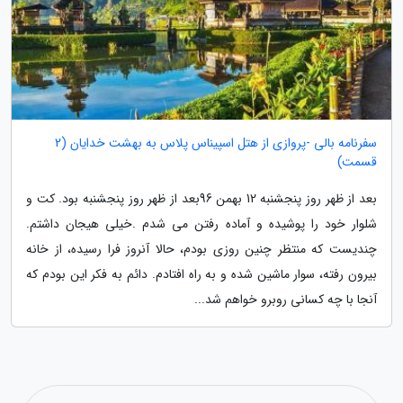
سفرنامه بالی -پروازی از هتل اسپیناس پلاس به بهشت خدایان (2
قسمت)
بعد از ظهر روز پنجشنبه 12 بهمن 96بعد از ظهر روز پنجشنبه بود. کت و
شلوار خود را پوشیده و آماده رفتن می شدم .خیلی هیجان داشتم.
چندیست که منتظر چنین روزی بودم، حالا آنروز فرا رسیده، از خانه
بیرون رفته، سوار ماشین شده و به راه افتادم. دائم به فکر این بودم که
آنجا با چه کسانی روبرو خواهم شد...