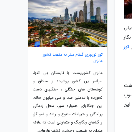
یلی
گار
ر
تور
تور نوروزی گلفام سفر به مقصد کشور
مالزی
مالزی کشوریست با تابستان بی انتها،
سراسر این کشور پوشیده از مناطق و
وشت
کوهستان های جنگلی ، جنگلهای دست
سوپ
نخورده با قدمتی صد و سی میلیون ساله.
این
این جنگلهای همواره سبز، محل زندگی
پرندگان و حیوانات متنوع و رشد و نمو گل
و گیاهان رنگارنگ و متفاوتی است که علاقه
مندان به طبیعت وحشی، کشف غارهای...