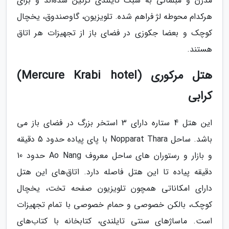
مدرن و مبلمانی به سبک تایلندی تزئین شده‌اند و برای
هرکدام محوطه لژ فراهم شده. تلویزیون، گاوصندوق، یخچال
کوچک و بعضا جکوزی در فضای باز از تجهیزات هر اتاق
هستند.
هتل مرکوری (Mercure Krabi hotel)
کرابی
این هتل 4 ستاره دارای 3 استخر بزرگ در فضای باز می
باشد. ساحل Nopparat Thara با پای پیاده حدود 5 دقیقه
و بازار و رستوران های ساحل معروف Ao Nang حدود 10
دقیقه پیاده تا این هتل فاصله دارد. اتاق‌های این هتل
دارای امکاناتی همچون تلویزیون صفحه تخت، یخچال
کوچک، بالکن خصوصی و حمام خصوصی با تمام تجهیزات
است. ماساژهای سنتی تایلندی، کتابخانه با کتاب‌های